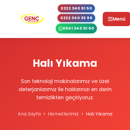
0222 340 51 50
0222 340 33 99
Menü
Halı Yıkama
Son teknoloji makinalarımız ve özel
deterjanlarımız ile halılarınızı en derin
temizlikten geçiriyoruz.
Ana Sayfa
Hizmetlerimiz
Halı Yıkama